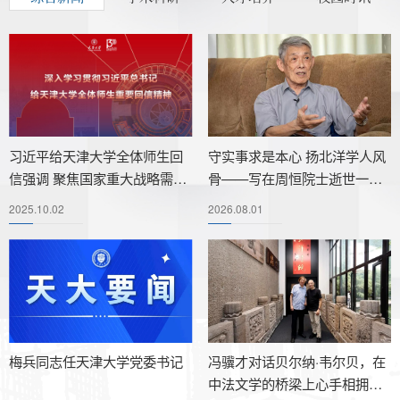
习近平给天津大学全体师生回
微电子学院智能传感功能材料
微电子学院2026年海外创新实
医学部生命科学学院代表团赴
守实事求是本心 扬北洋学人风
APEC可持续能源中心与深圳
天津大学微电子学院参加第二
合成生物与生物制造学院党委
信强调 聚焦国家重大战略需求
全国重点实验室团队参加中国
践项目计划（文莱站）圆满落
龙岩学院生命科学学院调研交
骨——写在周恒院士逝世一周
市规划和自然资源局签署战略
十届高校电子信息学院院长
书记讲授专题党课
提高人才培养质量 更好服务经
材料大会
幕
流
年
合作框架协议
（系主任）年会暨第三届高校
2025.10.02
2026.08.01
济社会发展
电子信息学科建设大会
津青携手共建高原医学新高地
【祖国需要，天大志愿】微电
国家卓越工程师学院赴招商局
第二届基础设施安全与韧性国
揭秘思政“天团”的制胜密码——
国家卓越工程师学院赴南方电
三位一体开启科研登峰新篇章
子学院师生赴南京开展就业行
集团调研交流
际会议暨国家地震工程科学中
记全国优秀教学团队“思想道德
网公司调研交流
梅兵同志任天津大学党委书记
冯骥才对话贝尔纳·韦尔贝，在
活动就业行
心2026年第2次用户大会在天
与法治”教研室
中法文学的桥梁上心手相拥，