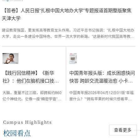
【答卷】人民日报“扎根中国大地办大学”专题报道首期整版聚焦
天津大学
建设教育强国，要发挥高等教育龙头作用。习近平总书记强调：“扎根中国大地办
大学，走出一条建设中国特色、世界一流大学的新路。”这是新时代我国高等教育
高质量发展的根本遵循，也是高校肩负的时代使命。回望我国高等教育百余年发
展历程，众多高等院校的办学实践映射着中国高等教育由弱图强的发展轨迹，镌
刻着中华民族从伟大胜利走向伟大复兴的壮阔征程。同时，放眼世界，新一轮科
北洋大学学生冯熙敏获殿试第一名
北洋大学
技革命和产业变革深入发展，教育越来越成为提升国家核心竞争力、赢得战略主
，宣统皇帝御批会考全国毕业生，并进行殿试嘉奖，北洋
1912年，北洋大学堂依
动的关键因素。直面挑战、守正创新，广大高校把握大势...
大学土木工程学门学生冯熙敏，获会考第一名
【践行回信精神】《新华
中国青年报头版：成长困惑快问
一
社》：他们在脑机接口技术
快答 跨龄交流温暖治愈 小卡片
一九一零
前沿探索“三磅宇宙”的奥秘
上的人生对谈
大脑，重量不过三磅，却拥有约860
中国青年报2026年04月12日01版“幸福
亿个神经元。它像一座“精密宇宙”，
是什么？”“拥有苹果的时候只想着苹
承载着人类的记忆与情感，也隐藏着
果。”“不开心的时候怎么办？”“干点儿开
许多未解的脑部疾病谜题。在微观又
心的事。”很难想象，给这些提问的大学
广袤的科研前沿领域，天津大学脑机
生解答人生困惑的，竟是一群小学生。
Campus Highlights
交互与人机共融海河实验室（下文简
这个周末，这些有趣的问答小卡片在社
称“脑机海河实验室”）的一群青年科
交媒体火爆出圈。一组组看上去妙趣横
校园看点
查看更多
研人员，潜心钻研、聚力攻关，助力
生又富有哲思的问答，戳中了许多年轻