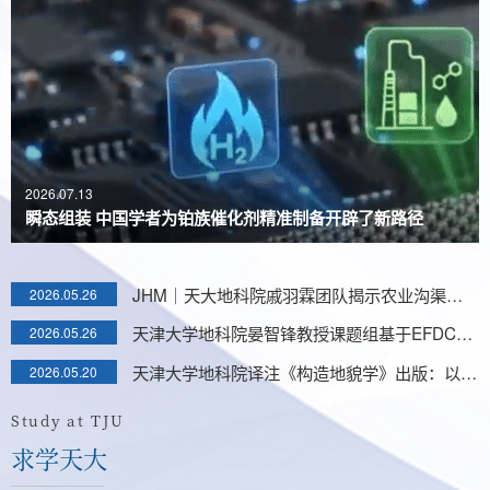
2026.07.13
瞬态组装 中国学者为铂族催化剂精准制备开辟了新路径
JHM｜天大地科院戚羽霖团队揭示农业沟渠药物耐药性风险的微生物适应与环境共选择机制
2026.05.26
天津大学地科院晏智锋教授课题组基于EFDC模型开发内陆水体N2O排放模拟模块
2026.05.26
天津大学地科院译注《构造地貌学》出版：以地貌为线索，读懂构造—气候—地表过程
2026.05.20
Study at TJU
求学天大