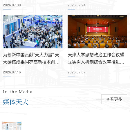
津大学举办
彼此共鸣
2026.07.30
2026.07.24
天津大学2026年“医学+”专项基
从“教学新手”到“国赛之巅”——
天津大学医学部生命科学学院
天大经管与天咨集团签署战略
天大马院在第四届全国高校思
市住建委领导一行赴《绿色智
金项目培训会召开
记全国思政课教学展示特等奖
赴新疆开展“教师国情研修”活动
合作框架协议
政课教学展示活动中斩获特等
慧住宅集成技术研究与应用》
获得者李丽老师
奖、全国优秀教学团队
课题示范项目调研
为创新中国贡献“天大力量” 天
天津大学思想政治工作会议暨
大硬核成果闪亮高新技术创新
立德树人机制综合改革推进会
大会
召开
2026.07.16
2026.07.07
In the Media
媒体天大
查看更多