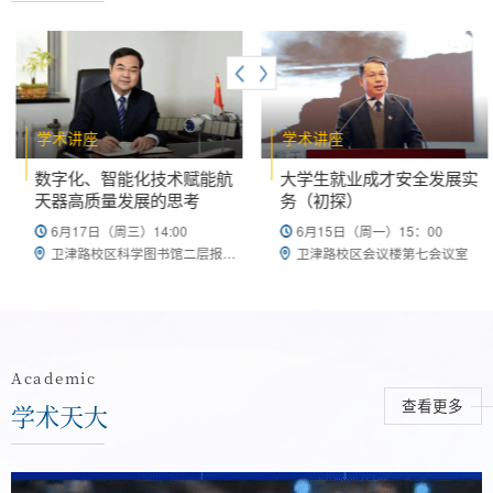
人类治疗疾病，挖掘人体的健康潜
人的心，有网友惊呼“一下子治好了自己
能。科幻“照进”现实初次走进脑机海
的精神内耗”。这些火遍全网的问答小卡
河实验室，总有一种“进入”科幻电影
片出现在天津大学图书馆一楼的留言板
的“不真实感”——戴上脑电极帽，背
上。这几天是2026年“天大·海棠季”校园
上装有主控模块的设备包，“现在，
开放日，天津大学图书馆举办了一场名
请想象你的右手腕长出‘第六指’，试
为“人生困...
座
学术讲座
学术讲座
着用它去抓握。”实验室...
、智能化技术赋能航
大学生就业成才安全发展实
新型互
质量发展的思考
务（初探）
培养的
日（周三）14:00
6月15日（周一）15：00
5月28
卫津路校区科学图书馆二层报告厅
卫津路校区会议楼第七会议室
Academic
学术天大
查看更多