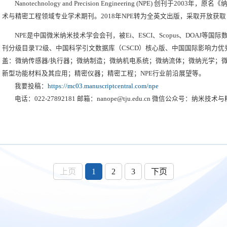
Nanotechnology and Precision Engineering (NPE) 创刊
术与精密工程领域专业学术期刊。2018年NPE转为全英文出版，采取开放获取（O
担OA费和论文出版费。所录用论文均享受美国物理联合会（AIP）提供的最
NPE是中国微米纳米技术学会会刊，被Ei、ESCI、Scopus、DOAJ
件录用后一个月内即可在线发表，并以各种形式在全球推广，免费供读者阅读
刊分级目录T2级、中国科学引文数据库（CSCD）核心版、中国国际影响力
盖：微纳传感器/执行器；微纳制造；微纳机电系统；微纳流体；微纳光学；
新型功能材料及其应用；精密仪器；精密工程；NPE行业前沿展望等。
我要投稿：
https://mc03.manuscriptcentral.com/npe
电话：022-27892181 邮箱：nanope@tju.edu.cn 微信公众号：纳米技
上页
1
2
3
下页