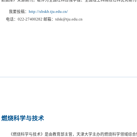
数据库》来源期刊，被评为全国社科百强学报、全国理工科院校社科优秀期刊
天津大学主办的哲学社会科学综合性学术期刊，主要刊登哲学社会科学前沿问
我要投稿：
http://xbskb.tju.edu.cn/
优秀论文。近年来，《天津大学学报（社会科学版）》办刊质量与办刊水平得
电话：022-27400282 邮箱：tdsk@tju.edu.cn
义理论”、“现代企业管理”、“应用经济与金融研究”、“法学”、“中国近代高等
文化”、“社会学”、“政治与历史”、“语言与文学”和“滨海新区开发开放”等
栏目。
燃烧科学与技术
《燃烧科学与技术》是由教育部主管，天津大学主办的燃烧科学领域综合性