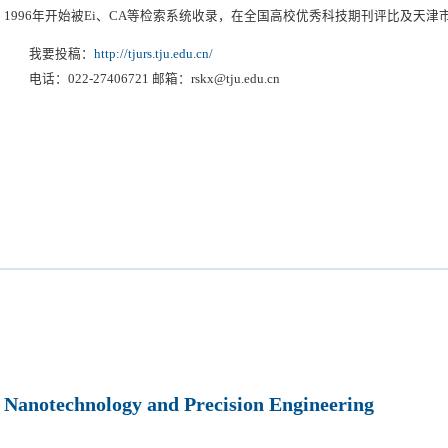
1996年开始被Ei、CA等检索系统收录，在全国高校优秀科技期刊评比及天津
科技期刊”奖。《燃烧科学与技术》主要刊登燃烧科学领域中基础研究、应用
我要投稿：
http://tjurs.tju.edu.cn/
述类文章，报道燃烧科学领域的最新研究成果，反映我国燃烧科学技术的发展
电话：022-27406721 邮箱：rskx@tju.edu.cn
理论及技术的进步。收稿内容包括：燃烧及其污染产物防治；火焰的着火、熄
火灾防治；超声速燃烧；燃烧数值模拟；热化学及热力学；燃烧测试技术等方
工程技术工作者。
Nanotechnology and Precision Engineering