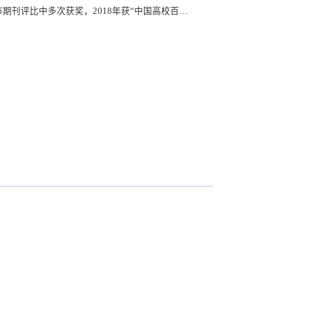
市期刊评比中多次获奖，2018年获“中国高校百佳
研究、测量技术和环境保护方面的学术性论文和综
水平，促进国内外学术交流，推进我国燃烧科学
火、传播和稳定；火焰结构；燃烧空气动力学；
面。读者对象为高等院校师生、科研人员和广大