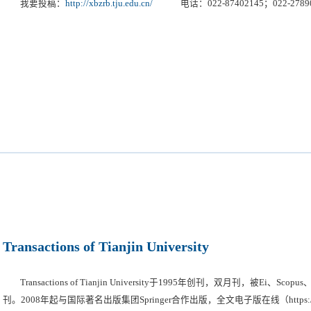
我要投稿：
http://xbzrb.tju.edu.cn/
电话：022-87402145；022-278
器与光电子工程、电气与自动化工程、电子信息工程、化学工程、建筑工程、
等学科。本刊实行“双向匿名审稿”，平均3个月录用，发表周期为10～12个月。2
中国科技期刊引证报告（核心版）显示：在工程技术大学学报类94种期刊中，影
遴选出的148种综合性科技期刊中，世界学术期刊影响力指数WAJCI（1.298）
Transactions of Tianjin University
Transactions of Tianjin University于1995年创刊，双月刊，被E
刊。2008年起与国际著名出版集团Springer合作出版，全文电子版在线（https://link.sp