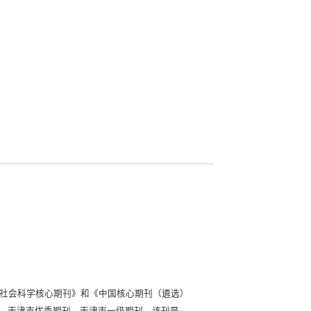
arOne Manuscripts；2016年，获得了中国科
年起实现了出版流程国际化，稿件录用后1个月即可
索；对优秀稿件以OA的方式供国内外读者免费下载；
出版质量优秀科技期刊”。
文社会科学核心期刊》和《中国核心期刊（遴选）