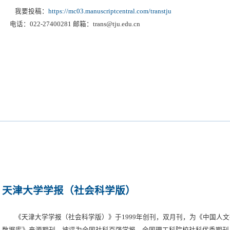
Crosscheck联盟，有力阻止学术不端；2011年正式启用国际化的审稿投稿平台Schol
我要投稿：
https://mc03.manuscriptcentral.com/transtju
协等六部委联合实施的“中国科技期刊国际影响力提升计划”C类资助；2017
电话：022-27400281 邮箱：trans@tju.edu.cn
在SpringerLink上在线优先出版，在线出版后半个月内就会被EI数据库检
2017年底，改版为化工、化学、材料方面的专业刊。多次荣获“中国高校编辑
天津大学学报（社会科学版）
《天津大学学报（社会科学版）》于1999年创刊，双月刊，为《中国人