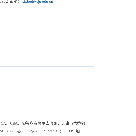
90392 邮箱：
tdxbed@tju.edu.cn
材料科学与工程、环境科学与工程、计算机工程
018年获“中国高校百佳科技期刊”奖；2018年
响因子为0.585，综合排名第18位；在全球范围
排名第56，位列Q2区。
i、Scopus、CA、CSA、AJ等多家数据库收录，天津市优秀期
ringer.com/journal/12209）；2009年加入