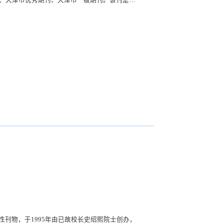
、天津市优秀期刊、天津市一级期刊。该刊是由
题及新型交叉学科等具有理论深度和学术价值的
到了快速发展和提高，主要开设栏目有“马克思主
教育工程史研究”、“中国民俗文化研究”、“建筑与
。其中，“现代企业管理”栏目荣获全国社科学报优秀
刊物，于1995年由已故校长史绍熙院士创办，