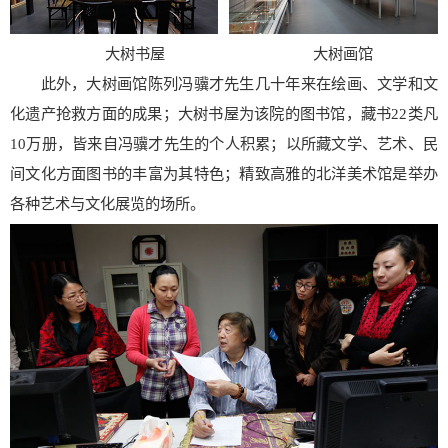
大树书屋 大树画馆
此外，大树画馆陈列冯骥才先生几十年来在绘画、文学和文
化遗产抢救方面的成果；大树书屋为该院的图书馆，藏书22类凡
10万册，皆来自冯骥才先生的个人积累；以所藏文学、艺术、民
间文化方面图书的丰富为其特色；精致高雅的北洋美术馆是举办
各种艺术与文化展览的场所。