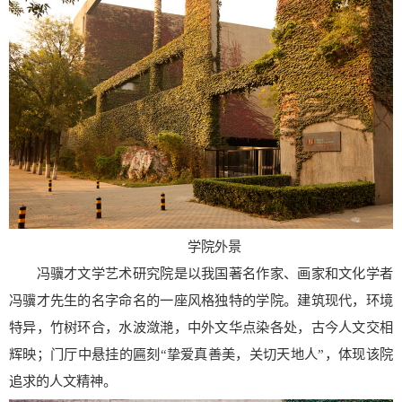
学院外景
冯骥才文学艺术研究院是以我国著名作家、画家和文化学者
冯骥才先生的名字命名的一座风格独特的学院。建筑现代，环境
特异，竹树环合，水波潋滟，中外文华点染各处，古今人文交相
辉映；门厅中悬挂的匾刻“挚爱真善美，关切天地人”，体现该院
追求的人文精神。