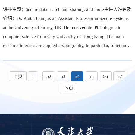
讲座主题：Secure data search and sharing, and more主讲人姓名及
介绍：Dr. Kaitai Liang is an Assistant Professor in Secure Systems
at the University of Surrey, UK. He received the PhD degree in
computer science from City University of Hong Kong. His main
research interests are applied cryptography, in particular, functional
encryption, proxy re-encryption, searchable encryption, lattice-
based cry...
...
上页
1
52
53
54
55
56
57
下页