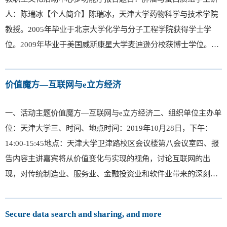
人：陈瑞冰【个人简介】陈瑞冰，天津大学药物科学与技术学院
教授。2005年毕业于北京大学化学与分子工程学院获得学士学
位。2009年毕业于美国威斯康星大学麦迪逊分校获博士学位。主
要研究方向是肿瘤蛋白质组学。曾获天津市“131”人才第二层次、
天津市青年科技优秀人才、天津市青年人才托举工程等人才称
价值魔方—互联网与e立方经济
号。目...
一、活动主题价值魔方—互联网与e立方经济二、组织单位主办单
位：天津大学三、时间、地点时间：2019年10月28日，下午：
14:00-15:45地点：天津大学卫津路校区会议楼第八会议室四、报
告内容主讲嘉宾将从价值变化与实现的视角，讨论互联网的出
现，对传统制造业、服务业、金融投资业和软件业带来的深刻影
响。对德国工业4.0、美国第三次工业革命、美国制造业、金融投
资业、软件业、互联网业的发展历程进行深入分析，在此基础
Secure data search and sharing, and more
上，明确...