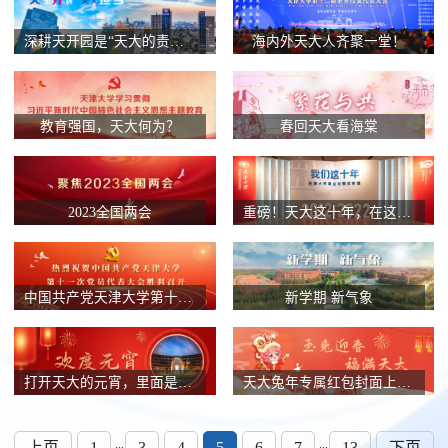
深耕天开园是“天大的责任”也是“天大的事”！
海内外天大人齐聚一堂！
教育强国，天大何为？
春回天大看海棠
2023全国两会
重磅！天大这十年，在这里全景呈现
中国共产党天津大学第十一次党员代表大会
新学期 新气象
打开天大的元宵，里面是……
天大兔年专属红包封面上线啦！
...
...
上页
1
3
4
5
6
7
13
下页