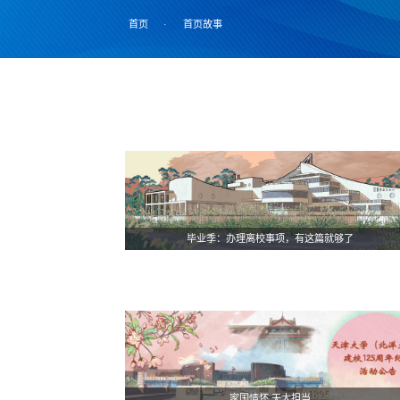
首页
·
首页故事
毕业季：办理离校事项，有这篇就够了
家国情怀 天大担当