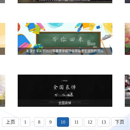
天津大学关于2020年春季学期毕业年级学生返校的通知
全国哀悼
...
上页
1
8
9
10
11
12
13
下页