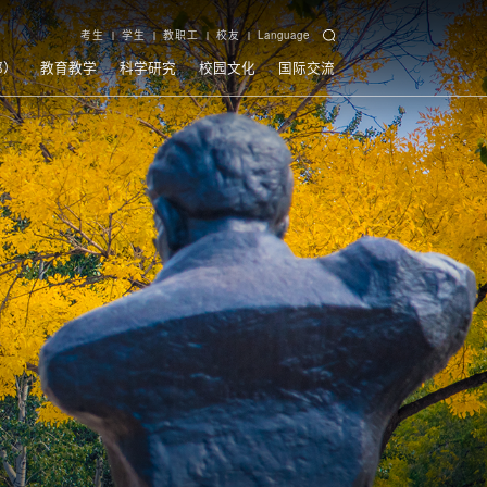
考生
学生
教职工
校友
Language
部）
教育教学
科学研究
校园文化
国际交流