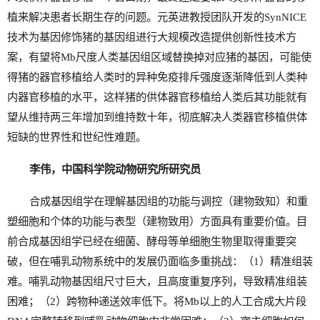
植来解决患者长期生存的问题。元英进教授团队开发的SynNICE
技术为基因修饰猪的基因组进行大规模改造提供创新性技术方
案，有望将Mb尺度人类基因组区域替换掉对应猪的基因，可能使
得猪的器官移植给人类时的异种免疫排斥强度逐渐降低到人类种
内器官移植的水平，这样猪的供体器官移植给人类后其功能就有
望从维持两三年增加到维持数十年，彻底解决人类器官移植供体
短缺的世界性和世纪性难题。
李伟，中国科学院动物研究所研究员
合成基因组学在理解基因组的功能与调控（建物致知）和重
塑细胞和个体的功能与表型（建物致用）方面具有重要价值。目
前合成基因组学已经在细菌、酵母等单细胞生物里取得重要突
破，但在哺乳动物系统中的发展仍面临多重挑战：（1）精准组装
难。哺乳动物基因组尺寸巨大，且高度重复序列，导致精准组装
困难；（2）跨物种递送效率低下。将Mb以上的人工合成大片段