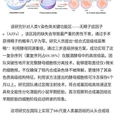
该研究针对人类Y染色体关键功能区——无精子症因子
a（AZFa），该区段的缺失会导致最严重的男性不育，通过手术
获得精子的概率几乎为零。研究人员提出“组合式层级组装策
略”：利用酵母同源重组，通过三步逐级拼接方案，成功实现了这
一复杂序列（重复序列占69.38%）在酿酒酵母中的高效组装。团
队突破性地开发完整酵母细胞核分离技术，能够提取直径仅1微米
的细胞核，不仅确保了核内合成染色体不被降解，更维持了其染
色质高级结构特征，利用该方法提出的酵母细胞核可冷冻保存6个
月以上。研究团队通过显微注射技术，将合成基因组高效递送至
具有全能性分化潜能的小鼠早期胚胎，首次观察到合成基因组在
早期胚胎四细胞阶段启动转录的现象。
这项研究在国际上实现了Mb尺度人类基因组的从头合成组