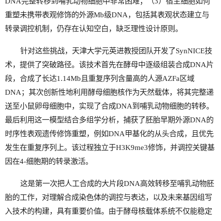
DNA完整转移到哺乳动物细胞中非常困难；（3）宿主细胞如何
重塑未携带表观修饰的外源Mb级DNA，包括其表观状态建立与
转录调控机制，仍存在认知空白，缺乏理性设计原则。
针对这些挑战，天津大学元英进教授团队开发了SynNICE技
术，提供了突破路径。该技术首先在酵母中逐级组装合成DNA片
段，合成了长达1.14Mb且重复序列含量高的人源AZFa区域
DNA；其次创新性地利用酵母细胞核作为天然载体，将其完整递
送至小鼠卵母细胞中，实现了合成DNA到哺乳动物细胞的转移。
最后利用这一模型结合多组学分析，捕获了胚胎早期外源DNA的
时序性表观遗传修饰重塑，例如DNA甲基化的从头合成，且优先
发生在重复序列上。该过程独立于H3K9me3修饰，并调控关键基
因在4-细胞期的转录激活。
这是第一次把人工合成的大片段DNA高效转移至哺乳动物胚
胎的工作，对理解合成染色体的调控与表达，以及未来基因组写
入技术的构建，具有重要价值。由于酵母核载体系统不仅能稳定