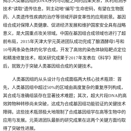
揭示人类基因组的DNA序列与功能之间的因果关系，从利用测序
技术"读取"遗传信息，到主动地"编写"生命密码，有望在生物医
药、人类遗传性疾病的治疗等领域开辟变革性的应用前景。基因
组合成对保障人类健康、促进经济发展和维护国家安全具有战略
意义，是大国重点攻关领域。中国在基因组合成领域也进行了超
前布局，2015年天津大学元英进团队成功完成了酿酒酵母5号和
10号两条染色体的化学合成，开发了高效的染色体缺陷靶点定位
和精准修复技术，相关研究成果于2017年发表在《科学》期刊
后，就致力于突破人类基因组合成的关键技术。
人类基因组的从头设计与合成面临两大核心技术瓶颈：首
先，人类基因组中超过50%的区域由高度复杂的重复序列构成，
其合成与准确组装存在显著技术难题；其次，超大片段DNA的高
效跨物种转移尚未突破，这成为合成基因组功能验证的关键技术
障碍。这些技术瓶颈极大地限制了合成基因组学在高等生物中的
应用与发展。元英进团队最新的研究成果在这两个关键方面均取
得了突破性进展。