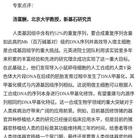
专家点评：
汤富酬，北京大学教授，新基石研究员
人类基因组中含有约52%的重复序列，要合成重复序列含量
如此高的Mb（百万碱基对）级的DNA序列并高效导入宿主细胞
是合成基因组学的重大挑战。元英进院士团队利用该实验室多年
来积累的丰富经验和先进的研究理念成功实现了这一重大目标。
在此基础上，他们发现导入小鼠卵母细胞的人工合成的人类Y染
色体大片段DNA在后续的胚胎发育过程中发生了DNA甲基化，其
甲基化模式与内源基因组序列相似。这说明宿主细胞可以根据人
工合成DNA的序列本身进行DNA甲基化修饰，有望重建与内源序
列相同的DNA甲基化特征。这一合成生物学领域的重大突破对于
人类疾病治疗带来广阔的应用前景。例如，目前基因修饰猪的器
官异种移植给人类的研究已经接近临床应用水平，但是目前的猪
器官移植给人类的目标是其功能维持两三年的时间，给患者等待
人类供体器官移植一个窗口期，最终还是要靠人类供体器官的移