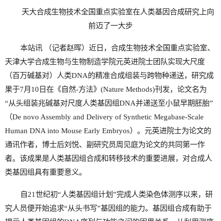
天大合成生物技术全国重点实验室在人类基因合成研究上向
前迈了一大步
本站讯 （记者赵晖）近日，合成生物技术全国重点实验室、
天津大学合成生物与生物制造学院元英进院士团队实现大尺度
（百万碱基对）人类DNA的精准合成组装与跨物种递送，研究成
果于7月10日在《自然-方法》(Nature Methods)刊发，论文名为
“从头组装兆碱基对尺度人类基因组DNA并递送至小鼠早期胚胎”
（De novo Assembly and Delivery of Synthetic Megabase-Scale
Human DNA into Mouse Early Embryos）。元英进院士为论文的
通讯作者，博士后刘悦、副研究员周见庭为论文的共同第一作
者。该成果是人类基因组合成和转移技术的重要进展，对合成人
类基因组具有重要意义。
自21世纪初“人类基因组计划”完成人类染色体测序以来，研
究人员便开始追求“从头书写”基因组的能力。基因组合成有助于